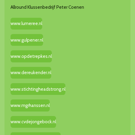
Allround Klussenbedrijf Peter Coenen
www.lumeree.nl
www.gulpener.nl
www.opdetrepkes.nl
www.dereukender.nl
www.stichtingheadstrong.nl
www.mgrhanssen.nl
www.cvdejongebock.nl