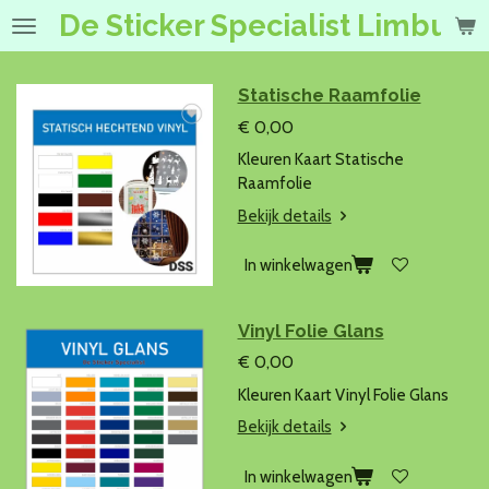
De Sticker Specialist Limburg
Ga
direct
naar
de
Statische Raamfolie
hoofdinhoud
€ 0,00
Kleuren Kaart Statische
Raamfolie
Bekijk details
In winkelwagen
Vinyl Folie Glans
€ 0,00
Kleuren Kaart Vinyl Folie Glans
Bekijk details
In winkelwagen