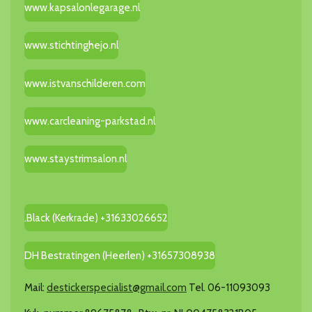
www.kapsalonlegarage.nl
www.stichtinghejo.nl
www.istvanschilderen.com
www.carcleaning-parkstad.nl
www.staystrimsalon.nl
.Black (Kerkrade) +31633026652
DH Bestratingen (Heerlen) +31657308938
Mail:
destickerspecialist@gmail.com
Tel. 06-11093093