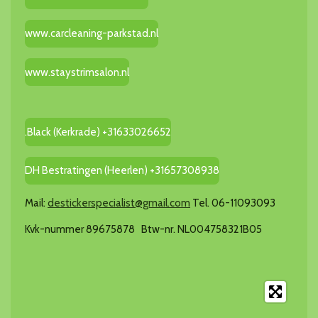
www.carcleaning-parkstad.nl
www.staystrimsalon.nl
.Black (Kerkrade) +31633026652
DH Bestratingen (Heerlen) +31657308938
Mail:
destickerspecialist@gmail.com
Tel. 06-11093093
Kvk-nummer 89675878 Btw-nr. NL004758321B05