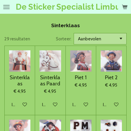
De Sticker Specialist Limburg
Ga
direct
naar
de
Sinterklaas
hoofdinhoud
29 resultaten
Sorteer:
Sinterkla
Sinterkla
Piet 1
Piet 2
as
as Paard
€ 4,95
€ 4,95
€ 4,95
€ 4,95
In winkelwagen
In winkelwagen
In winkelwagen
In winkelwage