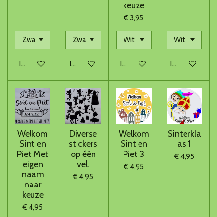
keuze
€ 3,95
In winkelwagen
In winkelwagen
In winkelwagen
In winkelwage
Welkom
Diverse
Welkom
Sinterkla
Sint en
stickers
Sint en
as 1
Piet Met
op één
Piet 3
€ 4,95
eigen
vel.
€ 4,95
naam
€ 4,95
naar
keuze
€ 4,95