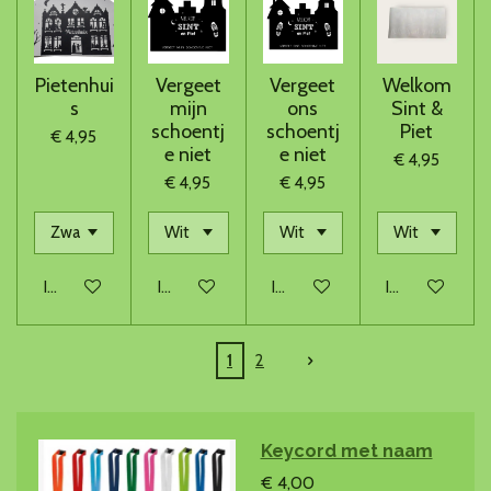
Pietenhui
Vergeet
Vergeet
Welkom
s
mijn
ons
Sint &
schoentj
schoentj
Piet
€ 4,95
e niet
e niet
€ 4,95
€ 4,95
€ 4,95
In winkelwagen
In winkelwagen
In winkelwagen
In winkelwage
1
2
Keycord met naam
€ 4,00