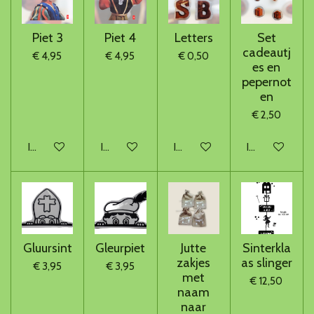
Piet 3
Piet 4
Letters
Set
cadeautj
€ 4,95
€ 4,95
€ 0,50
es en
pepernot
en
€ 2,50
In winkelwagen
In winkelwagen
In winkelwagen
In winkelwage
Gluursint
Gleurpiet
Jutte
Sinterkla
zakjes
as slinger
€ 3,95
€ 3,95
met
€ 12,50
naam
naar