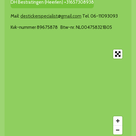
DH Bestratingen (Heerlen) +31657308938
Mail:
destickerspecialist@gmail.com
Tel. 06-11093093
Kvk-nummer 89675878 Btw-nr. NL004758321B05