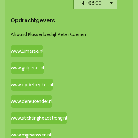
Opdrachtgevers
Allround Klussenbedrijf Peter Coenen
www.lumeree.nl
www.gulpener.nl
www.opdetrepkes.nl
www.dereukender.nl
www.stichtingheadstrong.nl
www.mgrhanssen.nl