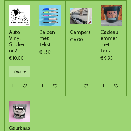
Auto
Balpen
Campers
Cadeau
Vinyl
met
emmer
€ 6,00
Sticker
tekst
met
nr.7
tekst
€ 1,50
€ 10,00
€ 9,95
In winkelwagen
In winkelwagen
In winkelwagen
In winkelwage
Geurkaas