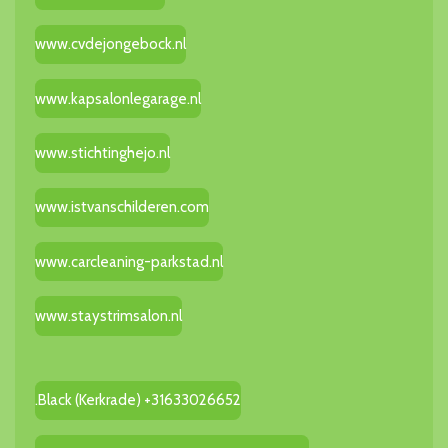
www.cvdejongebock.nl
www.kapsalonlegarage.nl
www.stichtinghejo.nl
www.istvanschilderen.com
www.carcleaning-parkstad.nl
www.staystrimsalon.nl
.Black (Kerkrade) +31633026652