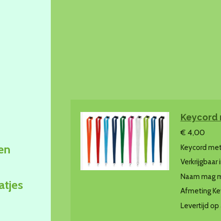
Keycord
€ 4,00
en
Keycord met
Verkrijgbaar 
Naam mag ma
atjes
Afmeting Ke
Levertijd op