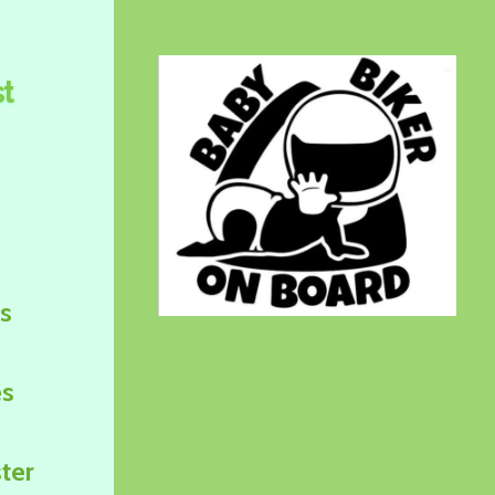
t
s
es
ter