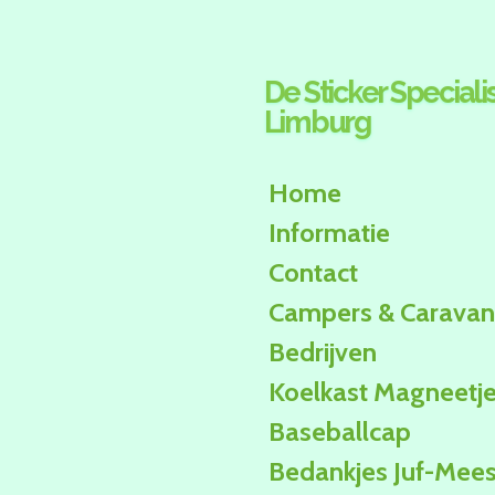
Ga
direct
naar
De Sticker Specialis
de
Limburg
hoofdinhoud
Home
Informatie
Contact
Campers & Caravan
Bedrijven
Koelkast Magneetj
Baseballcap
Bedankjes Juf-Mees