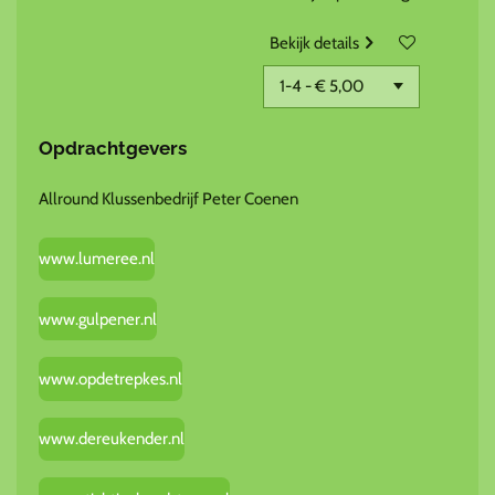
Bekijk details
Opdrachtgevers
Allround Klussenbedrijf Peter Coenen
www.lumeree.nl
www.gulpener.nl
www.opdetrepkes.nl
www.dereukender.nl