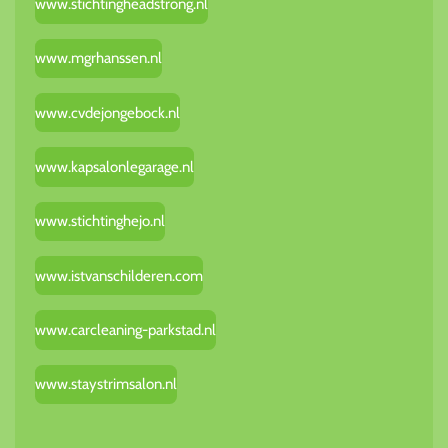
www.stichtingheadstrong.nl
www.mgrhanssen.nl
www.cvdejongebock.nl
www.kapsalonlegarage.nl
www.stichtinghejo.nl
www.istvanschilderen.com
www.carcleaning-parkstad.nl
www.staystrimsalon.nl