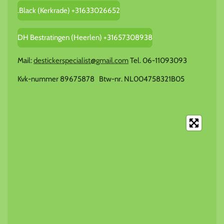
.Black (Kerkrade) +31633026652
DH Bestratingen (Heerlen) +31657308938
Mail:
destickerspecialist@gmail.com
Tel. 06-11093093
Kvk-nummer 89675878 Btw-nr. NL004758321B05