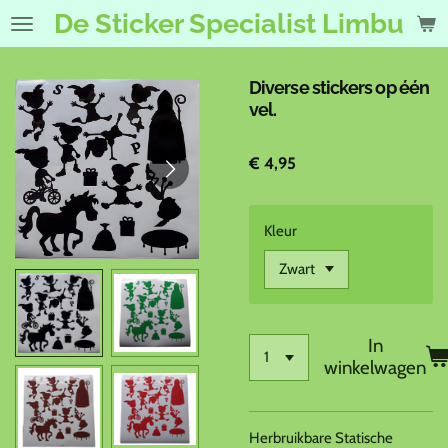
De Sticker Specialist Limburg
Ga
direct
naar
de
Diverse stickers op één
hoofdinhoud
vel.
€ 4,95
Kleur
In
winkelwagen
Herbruikbare Statische