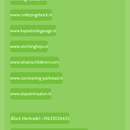
www.cvdejongebock.nl
www.kapsalonlegarage.nl
www.stichtinghejo.nl
www.istvanschilderen.com
www.carcleaning-parkstad.nl
www.staystrimsalon.nl
.Black (Kerkrade) +31633026652