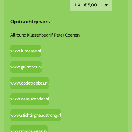
Opdrachtgevers
Allround Klussenbedrijf Peter Coenen
www.lumeree.nl
www.gulpener.nl
www.opdetrepkes.nl
www.dereukender.nl
www.stichtingheadstrong.nl
www.mgrhanssen.nl