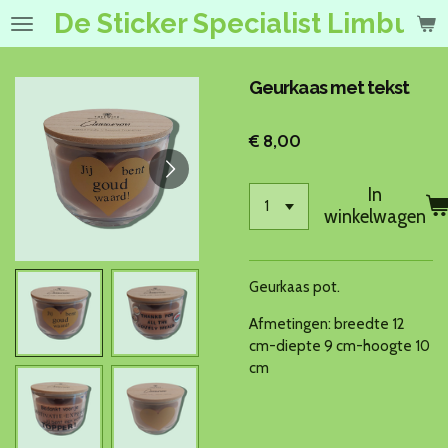
De Sticker Specialist Limburg
Ga
direct
naar
de
Geurkaas met tekst
hoofdinhoud
€ 8,00
In
winkelwagen
Geurkaas pot.
Afmetingen: breedte 12
cm-diepte 9 cm-hoogte 10
cm