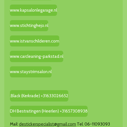
www.kapsalonlegarage.nl
www.stichtinghejo.nl
www.istvanschilderen.com
www.carcleaning-parkstad.nl
www.staystrimsalon.nl
.Black (Kerkrade) +31633026652
DH Bestratingen (Heerlen) +31657308938
Mail:
destickerspecialist@gmail.com
Tel. 06-11093093