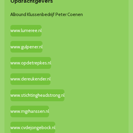
Opdrachtgevers
Allround Klussenbedrijf Peter Coenen
www.lumeree.nl
www.gulpener.nl
www.opdetrepkes.nl
www.dereukender.nl
www.stichtingheadstrong.nl
www.mgrhanssen.nl
www.cvdejongebock.nl