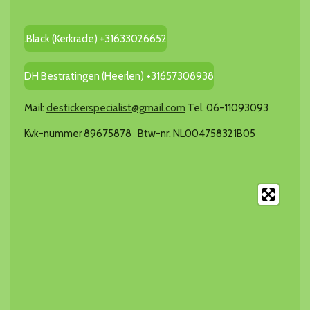
.Black (Kerkrade) +31633026652
DH Bestratingen (Heerlen) +31657308938
Mail:
destickerspecialist@gmail.com
Tel. 06-11093093
Kvk-nummer 89675878 Btw-nr. NL004758321B05