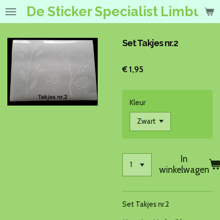
De Sticker Specialist Limburg
Ga
direct
naar
de
Set Takjes nr.2
hoofdinhoud
€ 1,95
Kleur
In
winkelwagen
Set Takjes nr.2