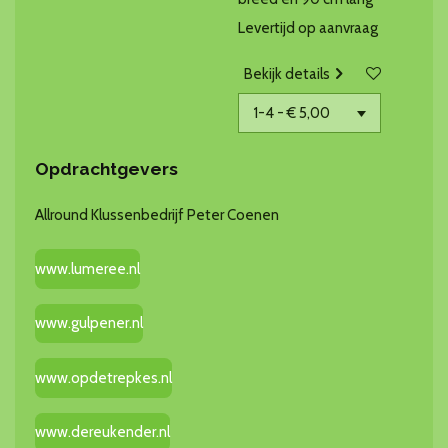
Levertijd op aanvraag
Bekijk details
Opdrachtgevers
Allround Klussenbedrijf Peter Coenen
www.lumeree.nl
www.gulpener.nl
www.opdetrepkes.nl
www.dereukender.nl