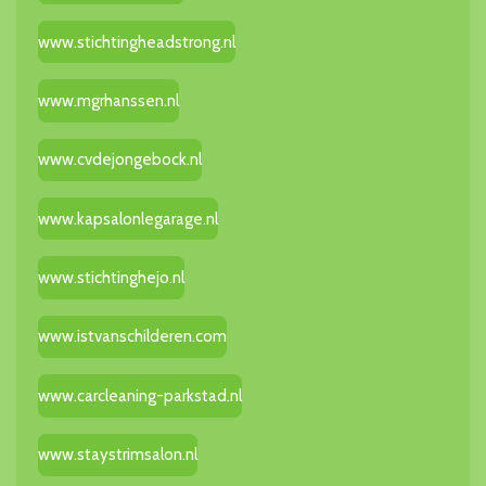
www.stichtingheadstrong.nl
www.mgrhanssen.nl
www.cvdejongebock.nl
www.kapsalonlegarage.nl
www.stichtinghejo.nl
www.istvanschilderen.com
www.carcleaning-parkstad.nl
www.staystrimsalon.nl