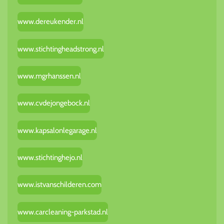
www.dereukender.nl
www.stichtingheadstrong.nl
www.mgrhanssen.nl
www.cvdejongebock.nl
www.kapsalonlegarage.nl
www.stichtinghejo.nl
www.istvanschilderen.com
www.carcleaning-parkstad.nl