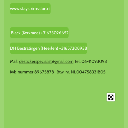
www.staystrimsalon.nl
.Black (Kerkrade) +31633026652
DH Bestratingen (Heerlen) +31657308938
Mail:
destickerspecialist@gmail.com
Tel. 06-11093093
Kvk-nummer 89675878 Btw-nr. NL004758321B05