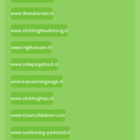
www.dereukender.nl
www.stichtingheadstrong.nl
www.mgrhanssen.nl
www.cvdejongebock.nl
www.kapsalonlegarage.nl
www.stichtinghejo.nl
www.istvanschilderen.com
www.carcleaning-parkstad.nl