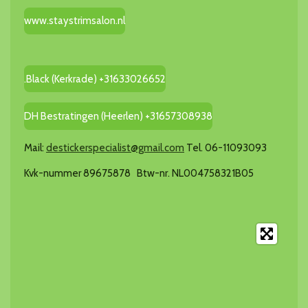
www.staystrimsalon.nl
.Black (Kerkrade) +31633026652
DH Bestratingen (Heerlen) +31657308938
Mail:
destickerspecialist@gmail.com
Tel. 06-11093093
Kvk-nummer 89675878 Btw-nr. NL004758321B05