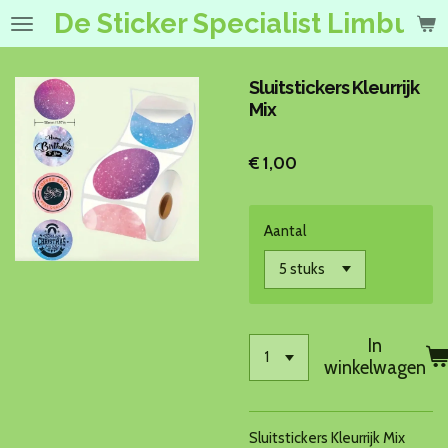
De Sticker Specialist Limburg
Ga
direct
naar
de
Sluitstickers Kleurrijk
hoofdinhoud
Mix
€ 1,00
Aantal
In
winkelwagen
Sluitstickers Kleurrijk Mix