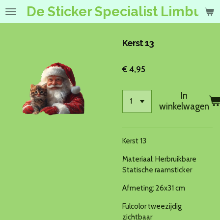
De Sticker Specialist Limburg
Ga
direct
naar
de
Kerst 13
hoofdinhoud
€ 4,95
In
winkelwagen
Kerst 13
Materiaal: Herbruikbare
Statische raamsticker
Afmeting: 26x31 cm
Fulcolor tweezijdig
zichtbaar