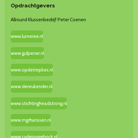
Opdrachtgevers
Allround Klussenbedrijf Peter Coenen
www.lumeree.nl
www.gulpener.nl
www.opdetrepkes.nl
www.dereukender.nl
www.stichtingheadstrong.nl
www.mgrhanssen.nl
www.cvdejongebock.nl