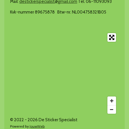
Mail:
destickerspecialist@gmail.com
Tel. 06-11093093
Kvk-nummer 89675878 Btw-nr. NL004758321B05
© 2022 - 2026 De Sticker Specialist
Powered by
JouwWeb