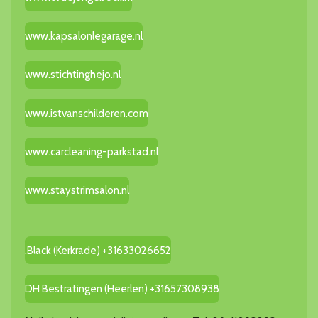
www.kapsalonlegarage.nl
www.stichtinghejo.nl
www.istvanschilderen.com
www.carcleaning-parkstad.nl
www.staystrimsalon.nl
.Black (Kerkrade) +31633026652
DH Bestratingen (Heerlen) +31657308938