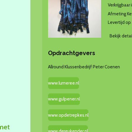
Verkrijgbaar 
Afmeting Ke
Levertijd op
Bekijk detai
Opdrachtgevers
Allround Klussenbedrijf Peter Coenen
www.lumeree.nl
www.gulpener.nl
www.opdetrepkes.nl
 met
www.dereukender.nl