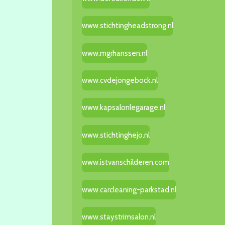
www.stichtingheadstrong.nl
www.mgrhanssen.nl
www.cvdejongebock.nl
www.kapsalonlegarage.nl
www.stichtinghejo.nl
www.istvanschilderen.com
www.carcleaning-parkstad.nl
www.staystrimsalon.nl