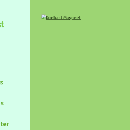
t
s
es
ter