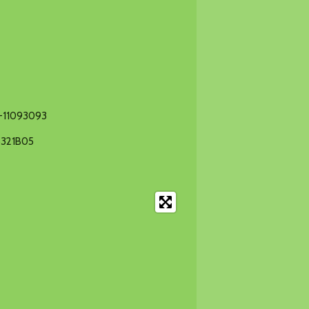
6-11093093
8321B05