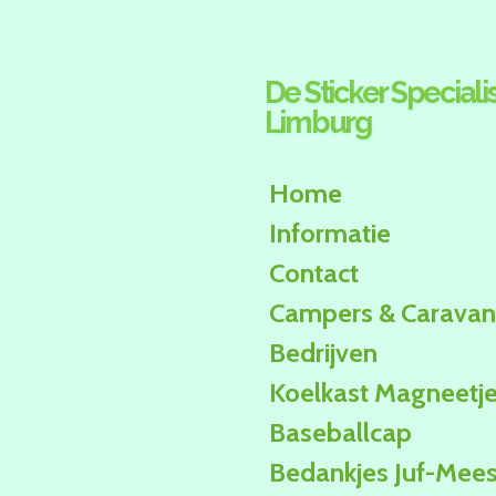
Ga
direct
naar
De Sticker Specialis
de
Limburg
hoofdinhoud
Home
Informatie
Contact
Campers & Caravan
Bedrijven
Koelkast Magneetj
Baseballcap
Bedankjes Juf-Mees