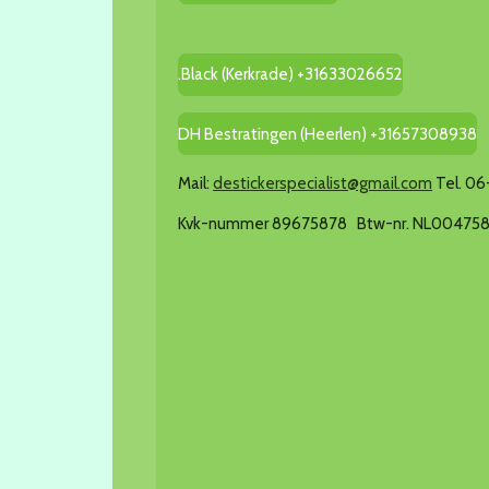
.Black (Kerkrade) +31633026652
DH Bestratingen (Heerlen) +31657308938
Mail:
destickerspecialist@gmail.com
Tel. 0
Kvk-nummer 89675878 Btw-nr. NL00475