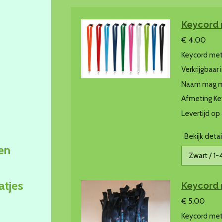
Keycord
€ 4,00
Keycord met
Verkrijgbaar 
Naam mag ma
Afmeting Ke
Levertijd op
Bekijk detai
en
atjes
Keycord 
€ 5,00
Keycord met 