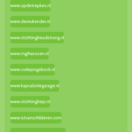
www.opdetrepkes.nl
www.dereukender.nl
www.stichtingheadstrong.nl
www.mgrhanssen.nl
www.cvdejongebock.nl
www.kapsalonlegarage.nl
www.stichtinghejo.nl
www.istvanschilderen.com