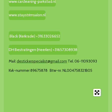
www.carcleaning-parkstad.nl
www.staystrimsalon.nl
.Black (Kerkrade) +31633026652
DH Bestratingen (Heerlen) +31657308938
Mail:
destickerspecialist@gmail.com
Tel. 06-11093093
Kvk-nummer 89675878 Btw-nr. NL004758321B05