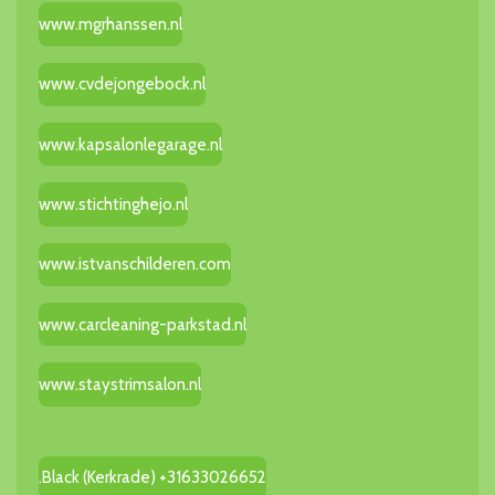
www.mgrhanssen.nl
www.cvdejongebock.nl
www.kapsalonlegarage.nl
www.stichtinghejo.nl
www.istvanschilderen.com
www.carcleaning-parkstad.nl
www.staystrimsalon.nl
.Black (Kerkrade) +31633026652